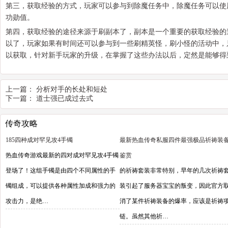
第三，获取经验的方式，玩家可以参与到除魔任务中，除魔任务可以使
功勋值。
第四，获取经验的途径来源于刷副本了，副本是一个重要的获取经验的
以了，玩家如果有时间还可以参与到一些刷精英怪，刷小怪的活动中，
以获取，针对新手玩家的升级，在掌握了这些办法以后，定然是能够得
上一篇：
分析对手的长处和短处
下一篇：
道士强已成过去式
传奇攻略
185四种成对罕见攻4手镯
最新热血传奇私服四件最强极品祈祷装
热血传奇游戏最新的四对成对罕见攻4手镯
鉴赏
登场了！这组手镯是由四个不同属性的手
的祈祷套装非常特别，早年的几次祈祷
镯组成，可以提供各种属性加成和强力的
装引起了服务器宝宝的叛变，因此官方
攻击力，是绝…
消了某件祈祷装备的爆率，应该是祈祷
链。虽然其他祈…