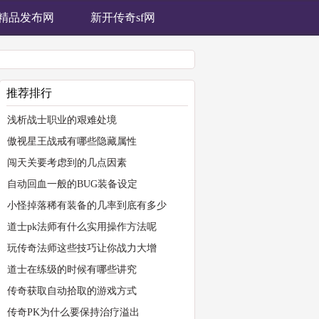
76精品发布网
新开传奇sf网
推荐排行
浅析战士职业的艰难处境
傲视星王战戒有哪些隐藏属性
闯天关要考虑到的几点因素
自动回血一般的BUG装备设定
小怪掉落稀有装备的几率到底有多少
道士pk法师有什么实用操作方法呢
玩传奇法师这些技巧让你战力大增
道士在练级的时候有哪些讲究
传奇获取自动拾取的游戏方式
传奇PK为什么要保持治疗溢出