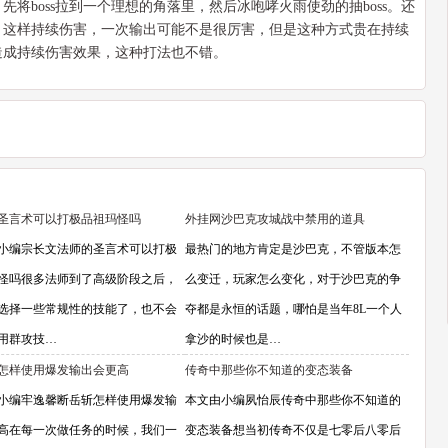
将boss拉到一个理想的角落里，然后冰咆哮火雨使劲的抽boss。还
，这样持续伤害，一次输出可能不是很厉害，但是这种方式贵在持续
造成持续伤害效果，这种打法也不错。
圣言术可以打极品祖玛怪吗
外挂网沙巴克攻城战中禁用的道具
小编宗长文法师的圣言术可以打极
最热门的地方肯定是沙巴克，不管版本怎
怪吗很多法师到了高级阶段之后，
么变迁，玩家怎么变化，对于沙巴克的争
选择一些常规性的技能了，也不会
夺都是永恒的话题，哪怕是当年8L一个人
用群攻技…
拿沙的时候也是…
怎样使用爆发输出会更高
传奇中那些你不知道的变态装备
小编牢逸馨断岳斩怎样使用爆发输
本文由小编夙怡辰传奇中那些你不知道的
高在每一次做任务的时候，我们一
变态装备想当初传奇不仅是七零后八零后