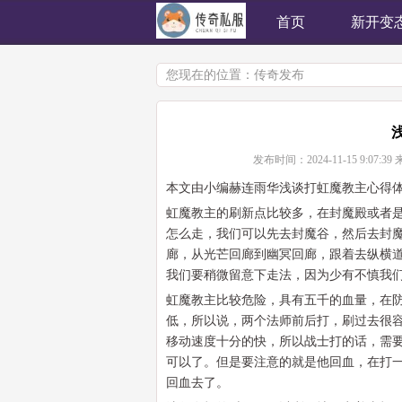
首页
新开变
您现在的位置：
传奇发布
发布时间：
2024-11-15 9:07:39
本文由小编赫连雨华浅谈打虹魔教主心得
虹魔教主的刷新点比较多，在封魔殿或者
怎么走，我们可以先去封魔谷，然后去封
廊，从光芒回廊到幽冥回廊，跟着去纵横
我们要稍微留意下走法，因为少有不慎我
虹魔教主比较危险，具有五千的血量，在
低，所以说，两个法师前后打，刷过去很容
移动速度十分的快，所以战士打的话，需
可以了。但是要注意的就是他回血，在打
回血去了。