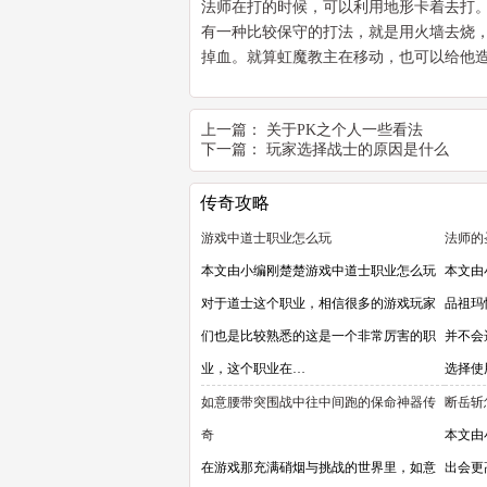
法师在打的时候，可以利用地形卡着去打。先
有一种比较保守的打法，就是用火墙去烧
掉血。就算虹魔教主在移动，也可以给他
上一篇：
关于PK之个人一些看法
下一篇：
玩家选择战士的原因是什么
传奇攻略
游戏中道士职业怎么玩
法师的
本文由小编刚楚楚游戏中道士职业怎么玩
本文由
对于道士这个职业，相信很多的游戏玩家
品祖玛
们也是比较熟悉的这是一个非常厉害的职
并不会
业，这个职业在…
选择使
如意腰带突围战中往中间跑的保命神器传
断岳斩
奇
本文由
在游戏那充满硝烟与挑战的世界里，如意
出会更