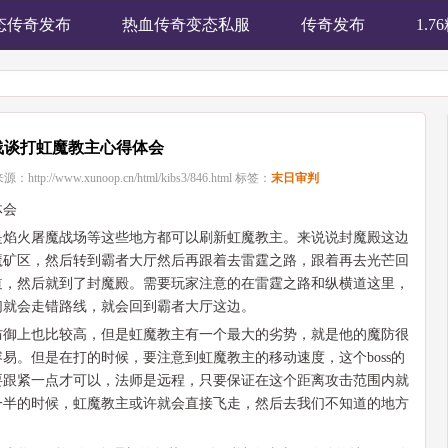
态传奇发布
热血传奇变态私服
传奇发布
1.
浅谈打虹魔教主心得体会
来源：
http://www.xunoop.cn/html/kibs3/846.html
标签：
末日审判
体会
是焰火屠魔战场等这些地方都可以刷新虹魔教主。来说说封魔殿这边
魔矿区，然后转到霸者大厅然后再跟着去雷霆之路，跟着再去光芒回
道，然后就到了封魔殿。需要玩家注意的在雷霆之路和纵横道这里，
们就会走错路线，就会回到霸者大厅这边。
防御上也比较高，但是虹魔教主有一个最大的劣势，就是他的魔防很
易。但是在打的时候，要注意到虹魔教主的移动速度，这个boss的
要跟紧一点才可以，法师是远程，只要保证在这个距离攻击范围内就
一半的时候，虹魔教主或许就会直接飞走，然后去我们不知道的地方