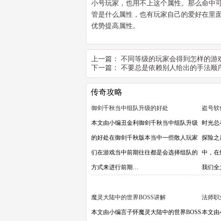
小号玩家，也用不上这个属性。那么命中
管是什么属性，也有玩家自己的爱好在里
优势提高属性。
上一篇：
不同等级的玩家会得到怎样的游
下一篇：
不要总是依赖别人给出的手法顺
传奇攻略
御剑千秋当中组队升级的好处
盗号软
本文由小编丑金利御剑千秋当中组队升级
时光总
的好处在御剑千秋版本当中一些散人玩家
探险之
们在游戏当中前期往往都是会选择组队的
中，在
方式来进行前期…
我们全
魔灵大陆中的世界BOSS讲解
法师职
本文由小编言子怀魔灵大陆中的世界BOSS
本文由