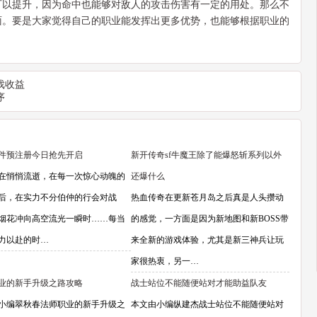
可以提升，因为命中也能够对敌人的攻击伤害有一定的用处。那么不
面。要是大家觉得自己的职业能发挥出更多优势，也能够根据职业的
戏收益
序
件预注册今日抢先开启
新开传奇sf牛魔王除了能爆怒斩系列以外
在悄悄流逝，在每一次惊心动魄的
还爆什么
后，在实力不分伯仲的行会对战
热血传奇在更新苍月岛之后真是人头攒动
烟花冲向高空流光一瞬时……每当
的感觉，一方面是因为新地图和新BOSS带
力以赴的时…
来全新的游戏体验，尤其是新三神兵让玩
家很热衷，另一…
业的新手升级之路攻略
战士站位不能随便站对才能助益队友
小编翠秋春法师职业的新手升级之
本文由小编纵建杰战士站位不能随便站对