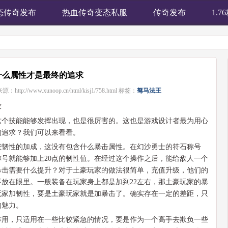
态传奇发布
热血传奇变态私服
传奇发布
1.
什么属性才是最终的追求
来源：
http://www.xunoop.cn/html/kisj1/758.html
标签：
驽马法王
求
这个技能能够发挥出现，也是很厉害的。这也是游戏设计者最为用心
的追求？我们可以来看看。
些韧性的加成，这没有包含什么暴击属性。在幻沙勇士的符石称号
号就能够加上20点的韧性值。在经过这个操作之后，能给敌人一个
暴击需要什么提升？对于土豪玩家的做法很简单，充值升级，他们的
放在眼里。一般装备在玩家身上都是加到22左右，那土豪玩家的暴
玩家加韧性，要是土豪玩家就是加暴击了。确实存在一定的差距，只
的魅力。
作用，只适用在一些比较紧急的情况，要是作为一个高手去欺负一些