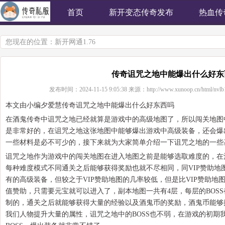
首页
新开变态传奇发布
热血传
您现在的位置：
新开网通1.76
传奇诅咒之地中能爆出什么好东
发布时间：
2024-11-15 9:05:38
来源：
http://www.xunoop.cn/html/nvlb
本文由小编夕爱慧传奇诅咒之地中能爆出什么好东西吗
在酒鬼传奇中诅咒之地已经就算是游戏中的高级地图了，所以闯关地图
是非常好的，在诅咒之地这张地图中能够爆出游戏中高级装备，还会爆
一些材料是必不可少的，接下来就为大家简单介绍一下诅咒之地的一些
诅咒之地作为游戏中的闯关地图在进入地图之前是能够选取难度的，在
每种难度模式不同通关之后能够获得奖励也就不尽相同，同VIP赞助地
有的高级装备，但较之于VIP赞助地图的几率较低，但是比VIP赞助
值赞助，只需要元宝就可以进入了，副本地图一共有4层，每层的BOS
制的，通关之后就能够获得大量的经验以及酒鬼币的奖励，酒鬼币能够
我们人物提升大量的属性，诅咒之地中的BOSS也不弱，在游戏的初期