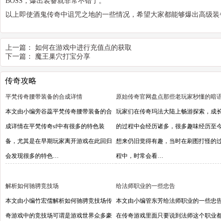
BOSS，爆出装备就非常不错了。
以上即使酒鬼传奇中诅咒之地的一些情况，希望大家都能够爆出高级装
上一篇：
如何在游戏中进行充值点的获取
下一篇：
魔王巢穴打宝分享
传奇攻略
平梵传奇腰带装备的合成详情
原始传奇官网盘点那些老玩家秒懂的暗
本文由小编旁谷蕊平梵传奇腰带装备的合
玩家们在传奇玛法大陆上畅游探索，成
成详情在平梵传奇sf中有很多的特色装
的过程中会经历诸多，很多趣味经历至
备，尤其是在早期玩家离开游戏在此回归
想来仍旧觉得有趣，当时在刷图打怪的
会发现很多的特色…
程中，时常会看…
解析如何驰骋竞技场
给法师职业的一些忠告
本文由小编竹宏儒解析如何驰骋竞技场传
本文由小编管东芳给法师职业的一些忠
奇游戏中的竞技场可谓是游戏世界众多豪
在传奇游戏里面只要说到法师这个职业