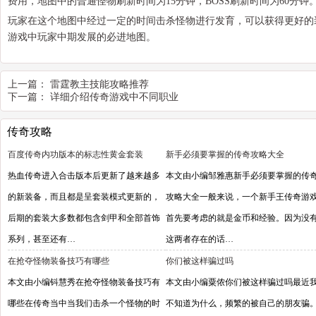
费用，地图中的普通怪物刷新时间为15分钟，BOSS刷新时间为60分钟
玩家在这个地图中经过一定的时间击杀怪物进行发育，可以获得更好的
游戏中玩家中期发展的必进地图。
上一篇：
雷霆教主技能攻略推荐
下一篇：
详细介绍传奇游戏中不同职业
传奇攻略
百度传奇内功版本的标志性黄金套装
新手必须要掌握的传奇攻略大全
热血传奇进入合击版本后更新了越来越多
本文由小编邹雅惠新手必须要掌握的传
的新装备，而且都是呈套装模式更新的，
攻略大全一般来说，一个新手王传奇游
后期的套装大多数都包含剑甲和全部首饰
首先要考虑的就是金币和经验。因为没
系列，甚至还有…
这两者存在的话…
在抢夺怪物装备技巧有哪些
你们被这样骗过吗
本文由小编钭慧秀在抢夺怪物装备技巧有
本文由小编粟侬你们被这样骗过吗最近
哪些在传奇当中当我们击杀一个怪物的时
不知道为什么，频繁的被自己的朋友骗