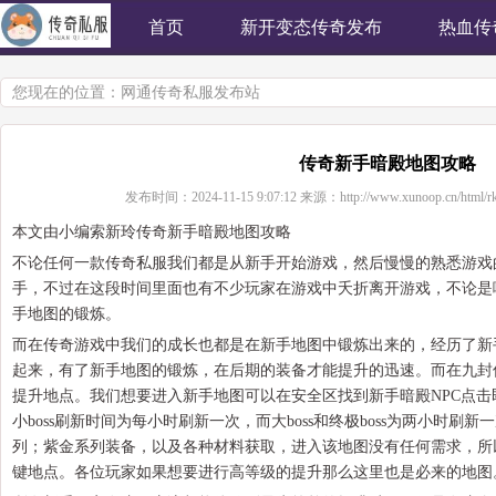
首页
新开变态传奇发布
热血传
您现在的位置：
网通传奇私服发布站
传奇新手暗殿地图攻略
发布时间：
2024-11-15 9:07:12
来源：
http://www.xunoop.cn/html/r
本文由小编索新玲传奇新手暗殿地图攻略
不论任何一款传奇私服我们都是从新手开始游戏，然后慢慢的熟悉游戏
手，不过在这段时间里面也有不少玩家在游戏中夭折离开游戏，不论是
手地图的锻炼。
而在传奇游戏中我们的成长也都是在新手地图中锻炼出来的，经历了新
起来，有了新手地图的锻炼，在后期的装备才能提升的迅速。而在九封
提升地点。我们想要进入新手地图可以在安全区找到新手暗殿NPC点
小boss刷新时间为每小时刷新一次，而大boss和终极boss为两小时
列；紫金系列装备，以及各种材料获取，进入该地图没有任何需求，所
键地点。各位玩家如果想要进行高等级的提升那么这里也是必来的地图