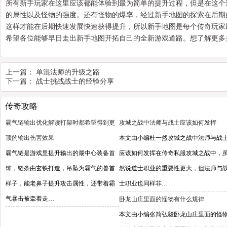
所有新手玩家在这里应该都能体验到最为简单的提升过程，但是在这个
的属性以及怪物的强度。还有怪物的爆率，经过新手地图的探索在后期
这样才能在后期快速发展快速获得提升，所以新手地图是每个传奇玩家
希望各位能够早日走出新手地图开拓自己的全新游戏道路。想了解更多
上一篇：
单混法师的升级之路
下一篇：
战士挑战战士的经验分享
传奇攻略
霸气链输出优化解读打架时都希望得到更
攻城之战中法师与战士应该如何发挥
顶的输出伤害效果
本文由小编杜一然攻城之战中法师与战
霸气链是游戏里提升输出的最中心装备首
应该如何发挥在传奇私服攻城之战中，
饰，链条由玄铁打造，吊坠为霸气的兽首
然说道士职业的重要性更大，但法师与
样子，能老鼻子提升攻击属性，还带着霸
士职业也同样非…
气暴击被牵着走…
卧龙山庄里面的怪物有什么规律
本文由小编张简弘毅卧龙山庄里面的怪