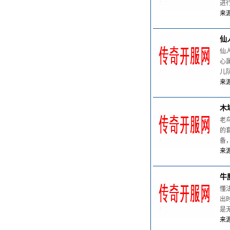
进
来源
仙
仙
心
儿
来源
木
老
的
备
来源
牛
懂
出
是
来源