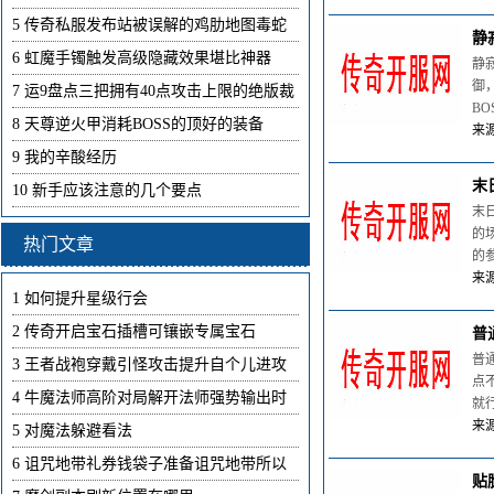
5
传奇私服发布站被误解的鸡肋地图毒蛇
静
6
虹魔手镯触发高级隐藏效果堪比神器
静
御
7
运9盘点三把拥有40点攻击上限的绝版裁
B
8
天尊逆火甲消耗BOSS的顶好的装备
来源
9
我的辛酸经历
末
10
新手应该注意的几个要点
末
的
热门文章
的
来源
1
如何提升星级行会
2
传奇开启宝石插槽可镶嵌专属宝石
普
普
3
王者战袍穿戴引怪攻击提升自个儿进攻
点
4
牛魔法师高阶对局解开法师强势输出时
就
来源
5
对魔法躲避看法
6
诅咒地带礼券钱袋子准备诅咒地带所以
贴