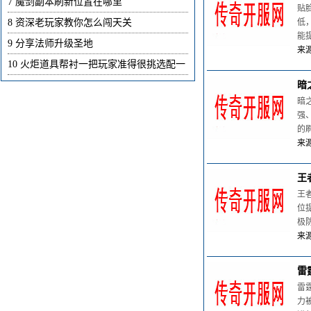
7
魔剑副本刷新位置在哪里
贴
8
资深老玩家教你怎么闯天关
低
能
9
分享法师升级圣地
来源
10
火炬道具帮衬一把玩家准得很挑选配一
暗
暗
强
的
来源
王
王
位
极
来源
雷
雷
力