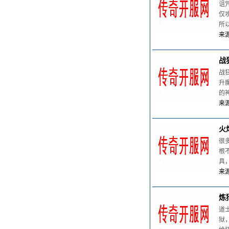
诅
仅
所
来源
战
战
升
的
来源
火
很
根
具
来源
炼
道
狱