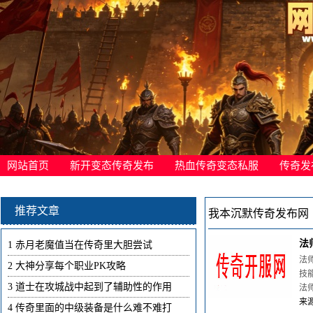
网站首页
新开变态传奇发布
热血传奇变态私服
传奇发
推荐文章
我本沉默传奇发布网
法
1
赤月老魔值当在传奇里大胆尝试
法
2
大神分享每个职业PK攻略
技
3
道士在攻城战中起到了辅助性的作用
法
来源
4
传奇里面的中级装备是什么难不难打