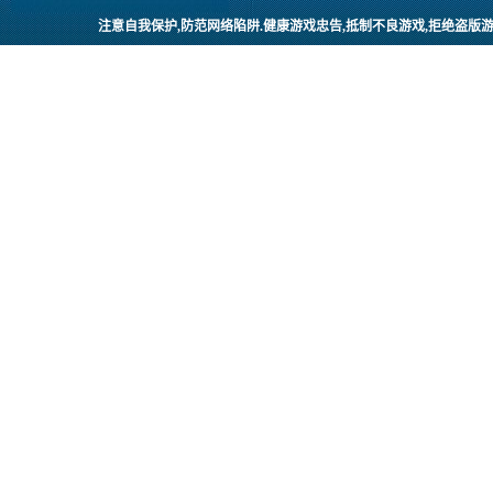
注意自我保护,防范网络陷阱.健康游戏忠告,抵制不良游戏,拒绝盗版游