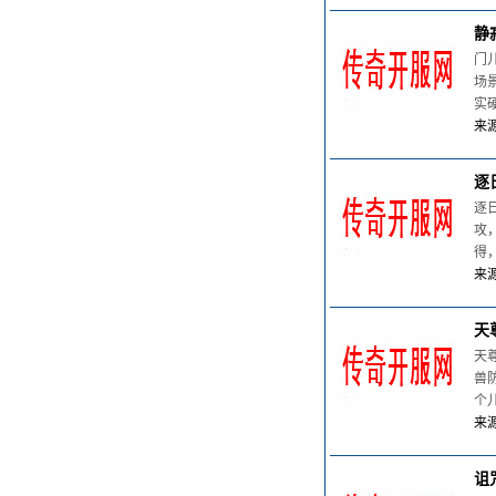
静
门
场
实
来源
逐
逐
攻
得
来源
天
天
兽
个
来源
诅