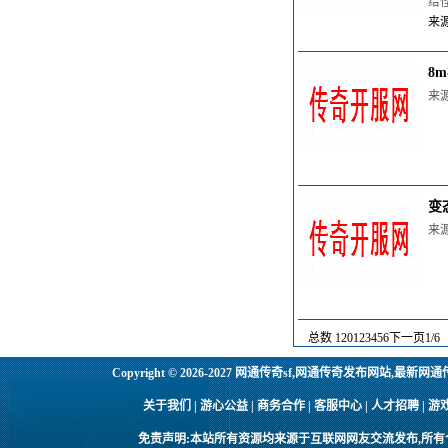
给
来源
8
来源
变
来源
总数 120
1
2
3
4
5
6
下一页
1/6
Copyright © 2026-2027
网通传奇sf,网通传奇发布网站,最新网通
关于我们 | 游心公益 | 商务合作 | 客服中心 | 人才招聘
免责声明:本站所有资源均来源于互联网网友交流发布,所