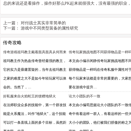
总的来说还是看操作，操作好那么PK起来就很强大，没有最强的职业
上一篇：
对付战士其实非常简单的
下一篇：
游戏中不同类型装备的属性研究
传奇攻略
传奇游戏祖玛教主戴着面具面具从何而来
传奇玩家挑战地图不同获得物品是一样
祖玛教主作为热血传奇曾经最强的教主，
本文由小编示闲静传奇玩家挑战地图不
它的实力是毋庸置疑的，当年去祖玛教主
获得物品是一样吗在传奇私服中属性对
之家的难度之大不是如今年轻玩家可以体
每个玩家来说都是非常的重要的，大家
会的。当然了，…
要在游戏中提升…
好私服来自火焰蛇王的馈赠地狱火
论大小团队的不一致
在法师职业众多的技能中，第一个群攻技
本文由小编苟思懿论大小团队的不一致
能是火系魔法，叫作“地狱火”，这个技能
奇中有着这样一群人，有着这样的一些
可以打一条直线上面的多个目标，虽然距
大小小的团队，他们被我们骄傲的称之